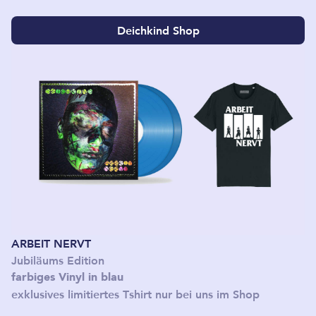
Deichkind Shop
ARBEIT NERVT
Jubiläums Edition
farbiges Vinyl in blau
exklusives limitiertes Tshirt nur bei uns im Shop