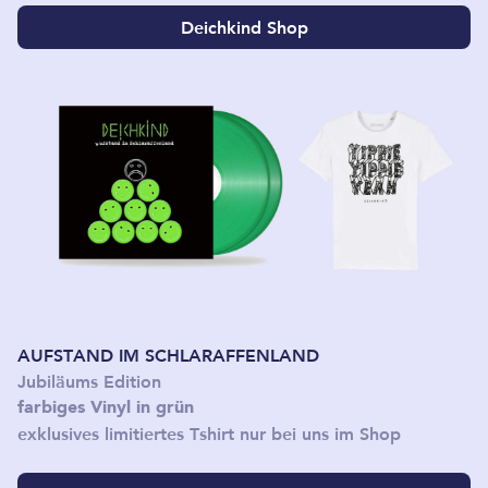
Deichkind Shop
AUFSTAND IM SCHLARAFFEN­LAND
Jubiläums Edition
farbiges Vinyl in grün
exklusives limitiertes Tshirt nur bei uns im Shop