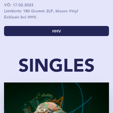
VÖ: 17.02.2023
Limitierte 180 Gramm 2LP, blaues Vinyl
Exklusiv bei HHV.
HHV
SINGLES