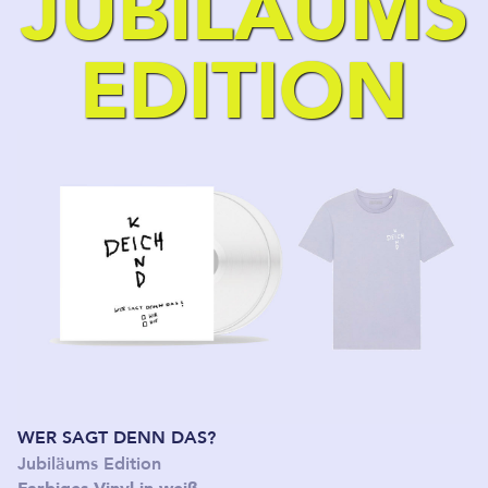
JUBI­LÄUMS
EDITION
WER SAGT DENN DAS?
Jubiläums Edition